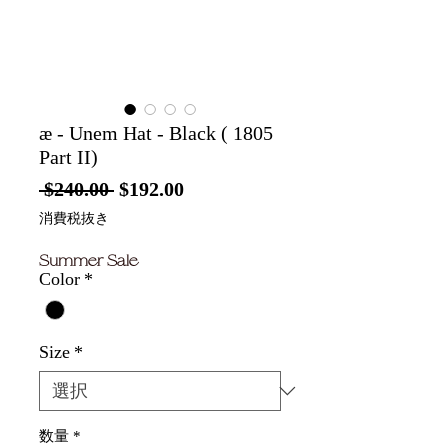
æ - Unem Hat - Black ( 1805
Part II)
通
セ
 $240.00 
$192.00
常
ー
消費税抜き
価
ル
Summer Sale
格
価
Color
*
格
Size
*
数量
*