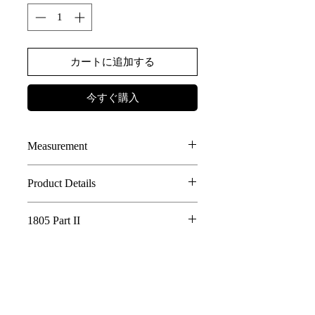
カートに追加する
今すぐ購入
Measurement
Size(Circumference)
Product Details
F: 51-59cm
100% Linen JAPANESE FABRIC
1805 Part II
TRIPLE PEAKED DESIGN
ASYMMETRICAL PATTERN
Whispering Tree of Eternity - 1805 Part
AE LOGO BUTTONS DETAILS
II
In a world where the roots of a sacred tree
connect all living things, its golden fruits